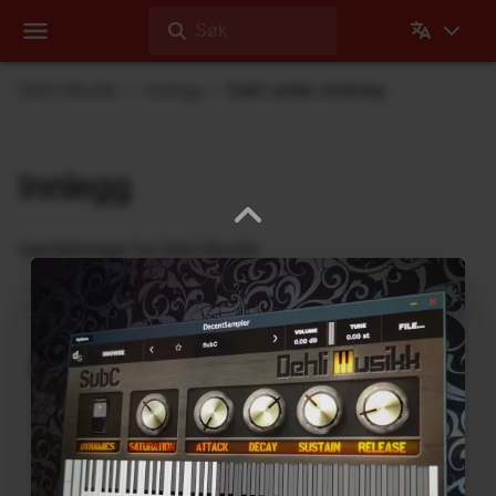
Søk
Dehli Musikk
Innlegg
SubC under utvikling
Innlegg
Oppdateringer fra Dehli Musikk
En ny microSAMPLER Editor /
Librarian under utvikling
6. Juni 2026
En ny editor/librarian for
Korg microSAMPLER
,
som vil fungere på 64-bits-maskiner er under
utvikling. Dette er et uavhengig, uoffisielt prosjekt,