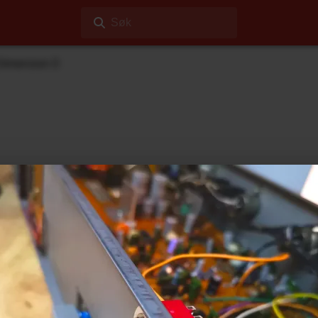
Søk
 Dimension D