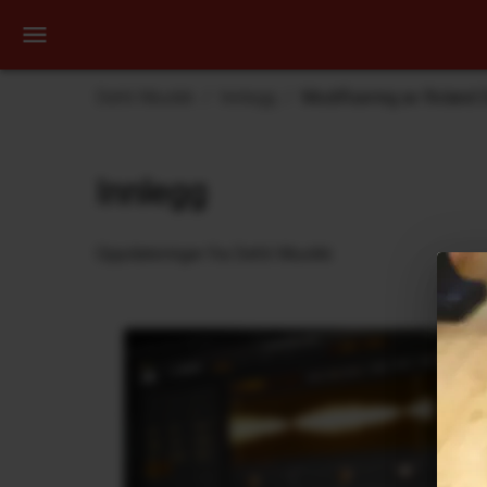
Dehli Musikk
Innlegg
Modifisering av Roland
Innlegg
Oppdateringer fra Dehli Musikk