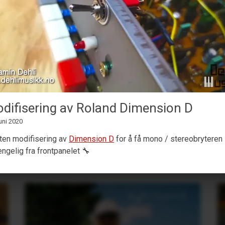
MaskinTrommer under
utvikling
13. Februar 2026
difisering av Roland Dimension D
Jobber med et nytt
Decent Sampler
uni 2020
trommemaskin-bibliotek
🥁🎛️
iten modifisering av
Dimension D
for å få mono / stereobryteren
jengelig fra frontpanelet 🔧