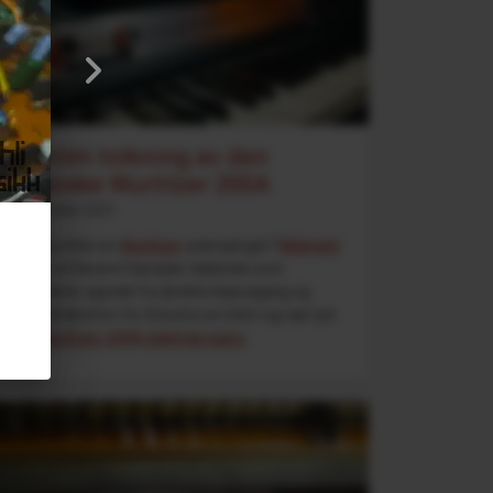
En intim tolkning av den
klassiske Wurlitzer 200A
5. September 2025
Leter du etter en
Wurlitzer
-pianoplugin?
Midnight
Wurli
er et Decent Sampler-bibliotek som
kombinerer opptak fra direkte linjeutgang og
kontaktmikrofon for å levere en intim og nær lyd
av et
Wurlitzer 200A elektrisk piano
.