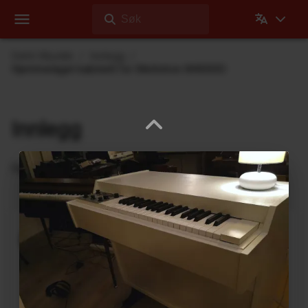
Søk
Dehli Musikk
Innlegg
Hjemmelaget kabinett for Mellotron M4000D
Innlegg
Oppdateringer fra Dehli Musikk
En ny microSAMPLER Editor /
Librarian under utvikling
6. Juni 2026
En ny editor/librarian for
Korg microSAMPLER
,
som vil fungere på 64-bits-maskiner er under