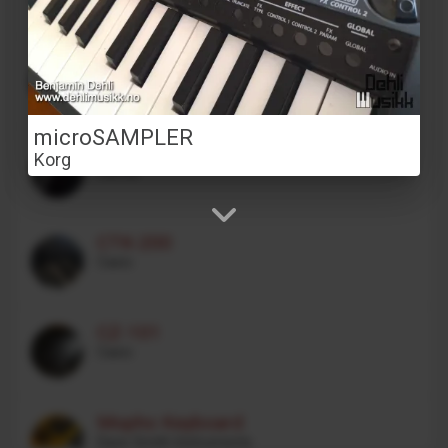
VOCODER VC340
Behringer
microSAMPLER
Dragspel 3 körigt
Korg
Carola
CTK-200
Casio
CZ-101
Casio
Mopho Keyboard
Dave Smith Instruments