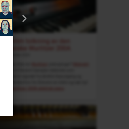
En intim tolkning av den
klassiske Wurlitzer 200A
5. September 2025
Leter du etter en
Wurlitzer
-pianoplugin?
Midnight
Wurli
er et Decent Sampler-bibliotek som
kombinerer opptak fra direkte linjeutgang og
kontaktmikrofon for å levere en intim og nær lyd
av et
Wurlitzer 200A elektrisk piano
.