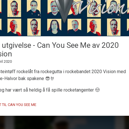
MaskinTrommer under
 utgivelse - Can You See Me av 2020
utvikling
sion
13. Februar 2026
ril 2020
Jobber med et nytt
Decent Sampler
trommemaskin-bibliotek
🥁🎛️
teintøff rockelåt fra rockegutta i rockebandet 2020 Vision med
ke-Halvor bak spakene 😎🤘
eg har vært så heldig å få spille rocketangenter 🤠
T TIL CAN YOU SEE ME