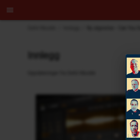
Dehli Musikk
Innlegg
Ny utgivelse - Can You 
Innlegg
Oppdateringer fra Dehli Musikk