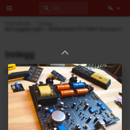
Søk
Dehli Musikk
Innlegg
Nytt byggeprosjekt - Hairball Audio FET/RACK Revision D
Innlegg
Oppdateringer fra Dehli Musikk
En ny microSAMPLER Editor /
Librarian under utvikling
6. Juni 2026
En ny editor/librarian for
Korg microSAMPLER
,
som vil fungere på 64-bits-maskiner er under