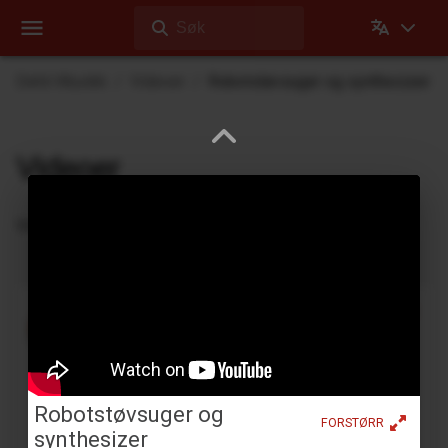
Søk
Dehli Musikk
Videoer
Robotstøvsuger og synthesizer
Videoer
Videoer Dehli Musikk har laget eller bidratt på
Kassett-looping med Yamaha YC-25D
Benjamin Dehli
3. April 2026
Lager en 4-spors kassett-loop og spiller med på
Yamaha YC-25D-orgelet. Fire separate spor spilles
Robotstøvsuger og
FORSTØRR
inn på kassetten: Fmaj7-akkord på spor 1, Cmaj7
synthesizer
akkord på sp...