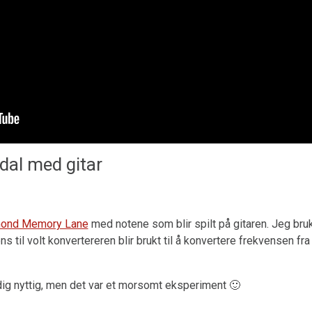
Drum Machine plugin preset for
Decent Sampler
(MaskinTrommer)
Benjamin Dehli
28. Februar 2026
MaskinTrommer er et trommesamplebibliotek for
Decent Sampler, med elektroniske trommelyder
dal med gitar
laget fra analoge synthesizere. Hver trommetype
inneholder flere sa...
ond Memory Lane
med notene som blir spilt på gitaren. Jeg bru
til volt konvertereren blir brukt til å konvertere frekvensen fra g
dig nyttig, men det var et morsomt eksperiment 🙂