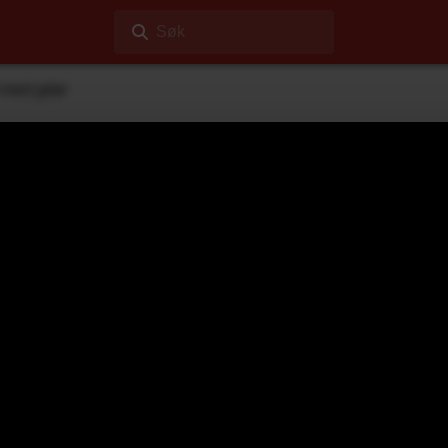
Søk
 med gitar