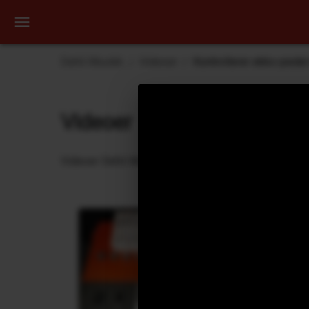
Dehli Musikk
Videoer
Kontrollerer ekko-pedal
Videoer
Videoer Dehli Musikk har laget eller bidratt på