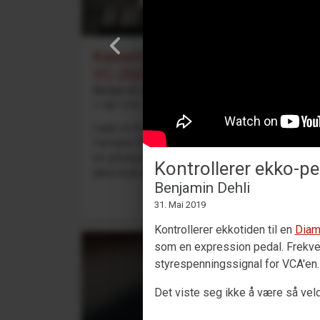
Kassett-looping med Yamaha
YC-25D
Benjamin Dehli
3. April 2026
Lager en 4-spors kassett-loop og spiller med på
Yamaha YC-25D-orgelet. Fire separate spor spilles
inn på kassetten: Fmaj7-akkord på spor 1, Cmaj7
Kontrollerer ekko-pe
akkord på sp...
Benjamin Dehli
31. Mai 2019
Kontrollerer ekkotiden til en
Diam
som en expression pedal. Frekvens 
styrespenningssignal for VCA'en.
Det viste seg ikke å være så vel