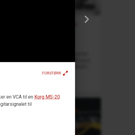
Lana Del Rey - Blue Jeans
(Mellotron-intro)
Benjamin Dehli
18. Desember 2025
Et utdrag fra introen til Blue Jeans av Lana Del
Rey, gjenskapt med en Mellotron M4000D og en
Korg microSAMPLER. Instrumenter: Mellotron
M4000D med "Mellotron...
FORSTØRR
ker en VCA til en
Korg MS-20
itarsignalet til