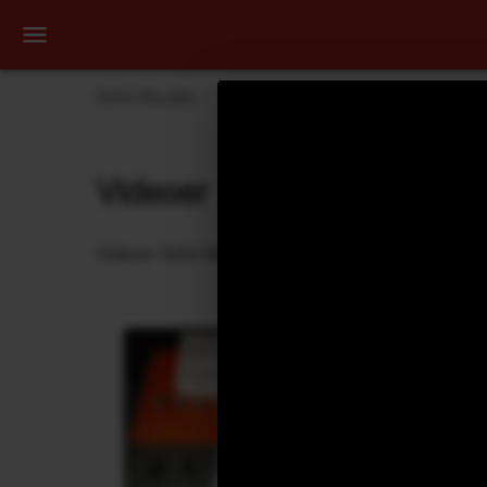
Dehli Musikk
Videoer
KAASIN - The Smoking 
Videoer
Videoer Dehli Musikk har laget eller bidratt på