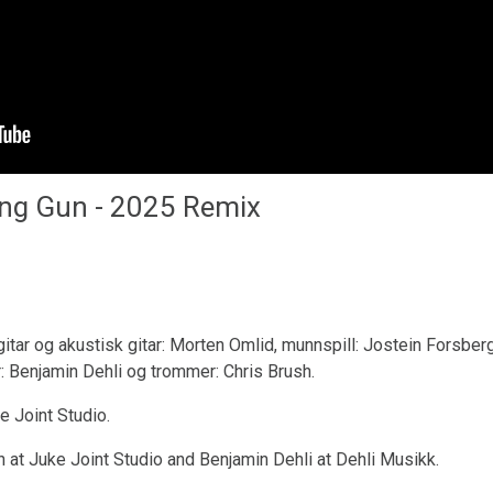
Drum Machine plugin preset for
Decent Sampler
(MaskinTrommer)
Benjamin Dehli
28. Februar 2026
ng Gun - 2025 Remix
MaskinTrommer er et trommesamplebibliotek for
Decent Sampler, med elektroniske trommelyder
laget fra analoge synthesizere. Hver trommetype
inneholder flere sa...
itar og akustisk gitar: Morten Omlid, munnspill: Jostein Forsberg
r: Benjamin Dehli og trommer: Chris Brush.
e Joint Studio.
 at Juke Joint Studio and Benjamin Dehli at Dehli Musikk.