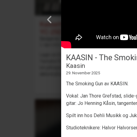
Kassett-looping med Yamaha
YC-25D
Benjamin Dehli
3. April 2026
Lager en 4-spors kassett-loop og spiller med på
KAASIN - The Smoki
Yamaha YC-25D-orgelet. Fire separate spor spilles
Kaasin
inn på kassetten: Fmaj7-akkord på spor 1, Cmaj7
29. November 2025
akkord på sp...
The Smoking Gun av KAASIN.
Vokal: Jan Thore Grefstad, slide-g
gitar: Jo Henning Kåsin, tangente
Spilt inn hos Dehli Musikk og Juk
Studioteknikere: Halvor Halvorsen