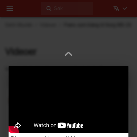
Søk
Dehli Musikk
Videoer
Piano som klang til Korg MS-20
Videoer
Videoer Dehli Musikk har laget eller bidratt på
Kassett-looping med Yamaha YC-25D
Benjamin Dehli
3. April 2026
Lager en 4-spors kassett-loop og spiller med på
Yamaha YC-25D-orgelet. Fire separate spor spilles
inn på kassetten: Fmaj7-akkord på spor 1, Cmaj7
akkord på sp...