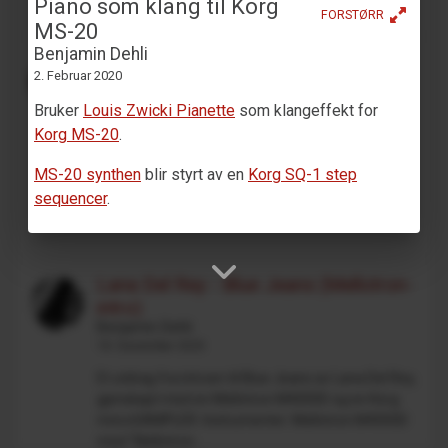
Piano som klang til Korg
FORSTØRR
MS-20
Benjamin Dehli
Drum Machine plugin preset for
2. Februar 2020
Decent Sampler (MaskinTrommer)
Benjamin Dehli
Bruker
Louis Zwicki Pianette
som klangeffekt for
28. Februar 2026
Korg MS-20
.
MaskinTrommer er et trommesamplebibliotek for
MS-20 synthen
blir styrt av en
Korg SQ-1 step
Decent Sampler, med elektroniske trommelyder
sequencer
.
laget fra analoge synthesizere. Hver trommetype
inneholder flere sa...
Lana Del Rey - Blue Jeans (Mellotron-
intro)
Benjamin Dehli
18. Desember 2025
Et utdrag fra introen til Blue Jeans av Lana Del Rey,
gjenskapt med en Mellotron M4000D og en Korg
microSAMPLER. Instrumenter: Mellotron M4000D
med "Mellotron...