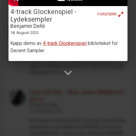
akkord på sp...
4-track Glockenspiel -
FORSTØRR
Lydeksempler
Drum Machine plugin preset for
Benjamin Dehli
Decent Sampler (MaskinTrommer)
18. August 2023
Benjamin Dehli
Kjapp demo av
4-track Glockenspiel
biblioteket for
28. Februar 2026
Decent Sampler.
MaskinTrommer er et trommesamplebibliotek for
Decent Sampler, med elektroniske trommelyder
laget fra analoge synthesizere. Hver trommetype
inneholder flere sa...
Lana Del Rey - Blue Jeans (Mellotron-
intro)
Benjamin Dehli
18. Desember 2025
Et utdrag fra introen til Blue Jeans av Lana Del Rey,
gjenskapt med en Mellotron M4000D og en Korg
microSAMPLER. Instrumenter: Mellotron M4000D