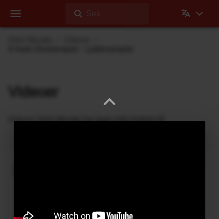
Søk
Dehli Musikk
Videoer
4-track Glockenspiel - Lydeksempler
Videoer
Videoer Dehli Musikk har laget eller bidratt på
Kassett-looping med Yamaha YC-25D
Benjamin Dehli
3. April 2026
Lager en 4-spors kassett-loop og spiller med på
Yamaha YC-25D-orgelet. Fire separate spor spilles
inn på kassetten: Fmaj7-akkord på spor 1, Cmaj7