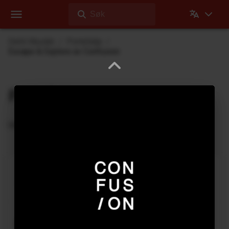
Søk
Dehli Musikk
Portefølje
Escape & Explore av Confusion
Portefølje
Utgivelser Dehli Musikk har bidratt på
Abyss Within Me
2020 Vision
Rock
3
:
23
2021
Can You See Me
2020 Vision