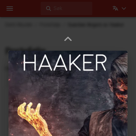
Søk
Dehli Musikk
Portefølje
Guardian Angels av Haaker
Portefølje
Utgivelser Dehli Musikk har bidratt på
Abyss Within Me
2020 Vision
Rock
3
:
23
2021
Can You See Me
2020 Vision
Rock
4
:
37
2020