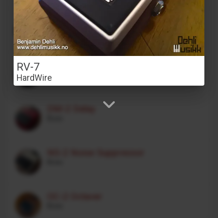
Stereo Transformer Saturator
Alex Franklinos
CE-1 Chorus Ensemble
RV-7
Boss
HardWire
DM-2 Delay
Boss
NS-2 Noise Suppressor
Boss
OC-2 Octaver
Boss