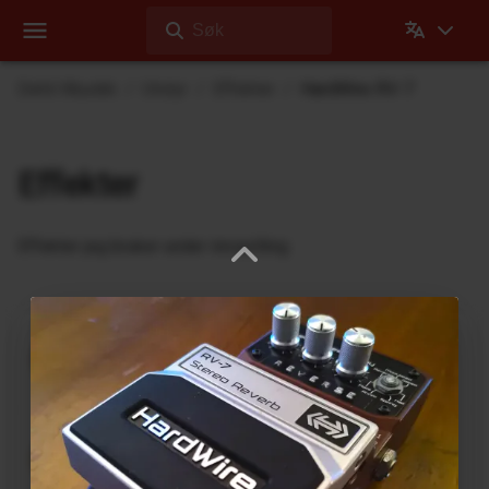
Søk
Dehli Musikk
Utstyr
Effekter
HardWire RV-7
Effekter
Effekter jeg bruker under innspilling
Ukrainian Muff
ABL Pedals
FM-2 Fuzz Master Professional
Ace Tone