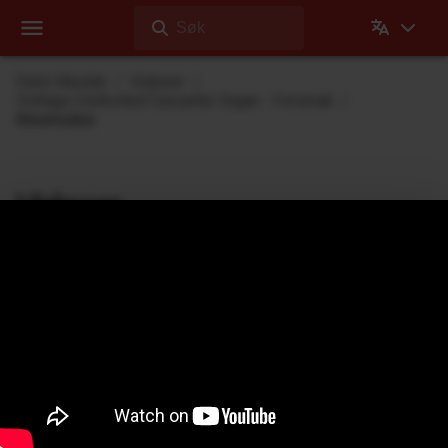
Søk
Dehli Musikk
Videoer
Voltage Controlled Cassette Organ - Forsmak
Kinomodus
Videoer
Videoer Dehli Musikk har laget eller bidratt på