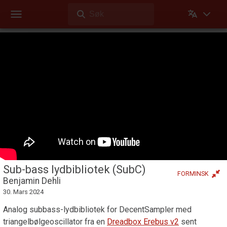
Søk
Dehli Musikk
Videoer
Sub-bass lydbibliotek (SubC)
Kinomodus
Videoer
Videoer Dehli Musikk har laget eller bidratt på
Sub-bass lydbibliotek (SubC)
FORMINSK
Benjamin Dehli
30. Mars 2024
Analog subbass-lydbibliotek for DecentSampler med
triangelbølgeoscillator fra en
Dreadbox Erebus v2
sent