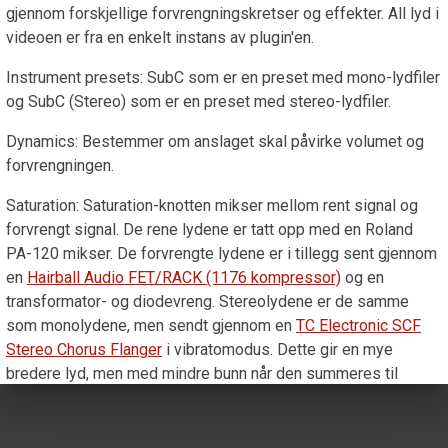
gjennom forskjellige forvrengningskretser og effekter. All lyd i
videoen er fra en enkelt instans av plugin'en.
Instrument presets: SubC som er en preset med mono-lydfiler
og SubC (Stereo) som er en preset med stereo-lydfiler.
Dynamics: Bestemmer om anslaget skal påvirke volumet og
forvrengningen.
Saturation: Saturation-knotten mikser mellom rent signal og
forvrengt signal. De rene lydene er tatt opp med en Roland
PA-120 mikser. De forvrengte lydene er i tillegg sent gjennom
en
Hairball Audio FET/RACK (1176 kompressor)
og en
transformator- og diodevreng. Stereolydene er de samme
som monolydene, men sendt gjennom en
TC Electronic SCF
Stereo Chorus Flanger
i vibratomodus. Dette gir en mye
bredere lyd, men med mindre bunn når den summeres til
mono.
Envelope: Form lyden din nøyaktig med parametrene Attack,