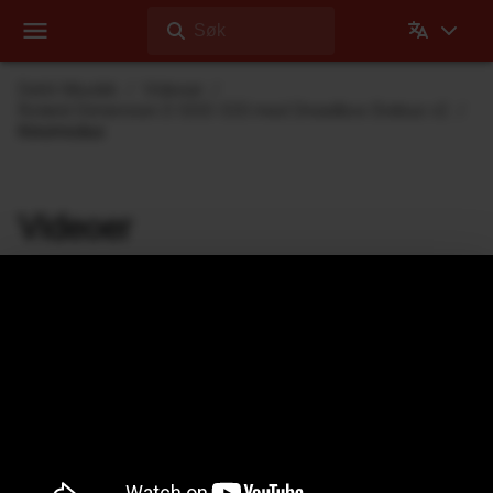
Søk
Dehli Musikk
Videoer
Roland Dimension D SDD-320 med Dreadbox Erebus v2
Kinomodus
Videoer
Videoer Dehli Musikk har laget eller bidratt på