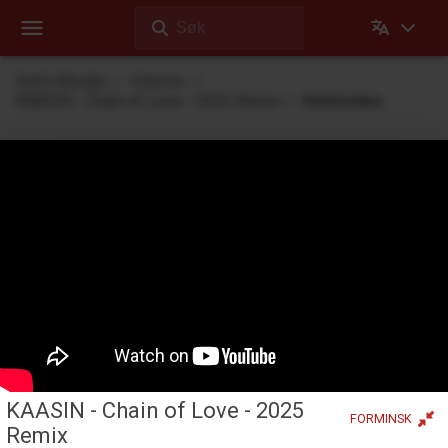
Søk
Dehli Musikk
Videoer
KAASIN - Chain of Love - 2025 Remix
Kinomodus
Videoer
Videoer Dehli Musikk har laget eller bidratt på
KAASIN - Chain of Love - 2025
FORMINSK
Remix