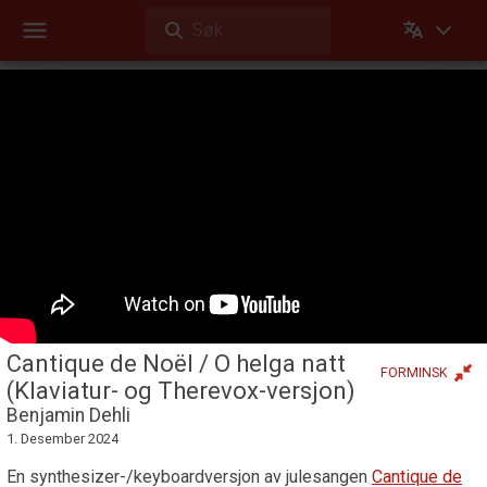
Søk
Dehli Musikk
Videoer
Cantique de Noël / O helga natt (Klaviatur- og Therevox-
versjon)
Kinomodus
Videoer
Videoer Dehli Musikk har laget eller bidratt på
Cantique de Noël / O helga natt
FORMINSK
(Klaviatur- og Therevox-versjon)
Benjamin Dehli
1. Desember 2024
En synthesizer-/keyboardversjon av julesangen
Cantique de