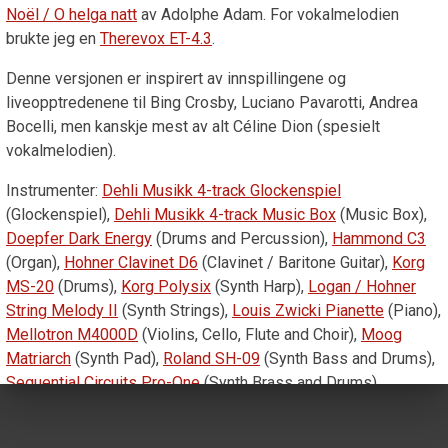
Noël / O helga natt
av Adolphe Adam. For vokalmelodien
brukte jeg en
Therevox ET-4.3
.
Denne versjonen er inspirert av innspillingene og
liveopptredenene til Bing Crosby, Luciano Pavarotti, Andrea
Bocelli, men kanskje mest av alt Céline Dion (spesielt
vokalmelodien).
Instrumenter:
Dehli Musikk 4-track Glockenspiel
(Glockenspiel),
Dehli Musikk 4-track Music Box
(Music Box),
Doepfer Dark Energy
(Drums and Percussion),
Hammond C3
(Organ),
Hohner Clavinet D6
(Clavinet / Baritone Guitar),
Korg
MS-20
(Drums),
Korg Polysix
(Synth Harp),
Logan / Hohner
String Melody II
(Synth Strings),
Louis Zwicki Pianette
(Piano),
Mellotron M4000D
(Violins, Cello, Flute and Choir),
Moog
Matriarch
(Synth Pad),
Roland SH-09
(Synth Bass and Drums),
Sequential Circuits Pro-One
(Synth Brass and Drums),
Therevox ET-4.3
(Vocals),
Yamaha DX7
(Tubular Bells) og
Yamaha L-20D
(Harmonium).